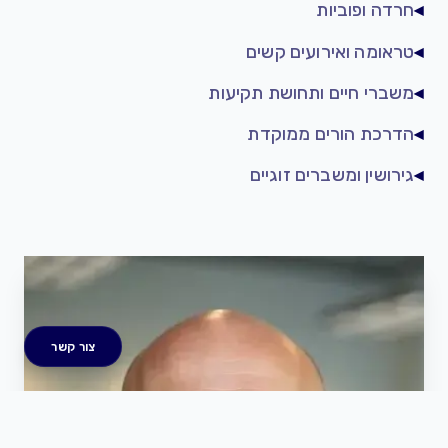
◂
חרדה ופוביות
◂
טראומה ואירועים קשים
◂
משברי חיים ותחושת תקיעות
◂
הדרכת הורים ממוקדת
◂
גירושין ומשברים זוגיים
צור קשר