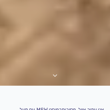
אני עמיר אייל, פסיכותרפיסט MSW עם מעל